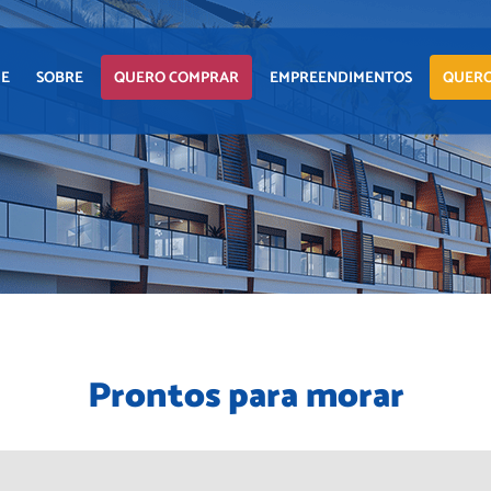
E
SOBRE
QUERO COMPRAR
EMPREENDIMENTOS
QUERO
APARTAMENTO
LANÇAMENTOS
CASA
EM CONSTRUÇÃO
TERRENO
PRONTOS PARA
MORAR
COMERCIAIS
COMERCIAIS
Prontos para morar