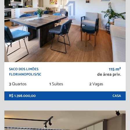
115 m²
SACO DOS LIMÕES
de área priv.
FLORIANOPOLIS/SC
3
Quartos
1
Suítes
2
Vagas
R$ 1.398.000,00
CASA