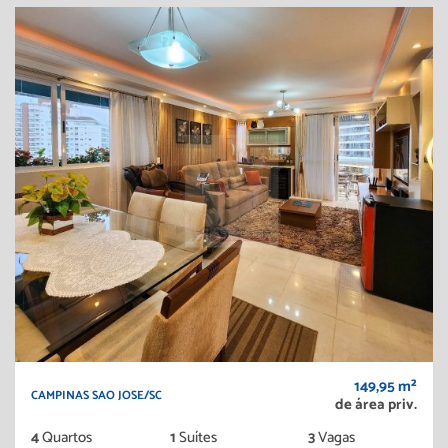
149,95 m²
CAMPINAS SAO JOSE/SC
de área priv.
4
Quartos
1
Suítes
3
Vagas