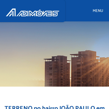
MENU
TERRENO no bairro JOÃO PAULO em