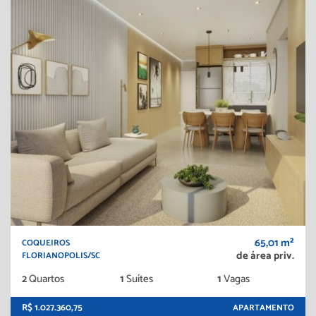
65,01 m²
COQUEIROS
de área priv.
FLORIANOPOLIS/SC
2
Quartos
1
Suítes
1
Vagas
R$ 1.027.360,75
APARTAMENTO