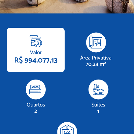
Valor
Área Privativa
R$ 994.077,13
70,24 m²
Quartos
Suítes
2
1