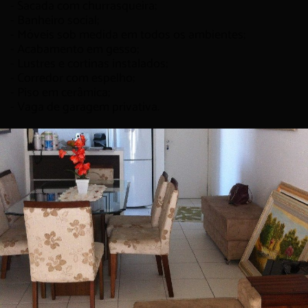
- Sacada com churrasqueira;
- Banheiro social;
- Móveis sob medida em todos os ambientes;
- Acabamento em gesso;
- Lustres e cortinas instalados;
- Corredor com espelho;
- Piso em cerâmica;
- Vaga de garagem privativa.
Estrutura do condomínio:
- Elevadores;
- Salão de festas;
- Churrasqueira coletiva;
- Playground;
- Quadra de esportes.
Entre em contato agora para consultar mais
informações e agendar sua visita!
Mobília e decoração meramente ilustrativas.