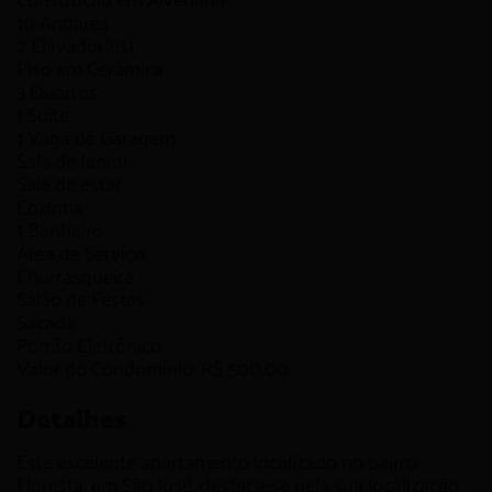
Construção em
Alvenaria
10
Andares
2
Elevador(es)
Piso em
Cerâmica
3
Quartos
1
Suíte
1
Vaga de Garagem
Sala de Jantar
Sala de estar
Cozinha
1
Banheiro
Área de Serviço
Churrasqueira
Salão de Festas
Sacada
Portão Eletrônico
Valor do Condomínio: R$ 500,00
Detalhes
Este excelente apartamento localizado no bairro
Floresta, em São José, destaca-se pela sua localização