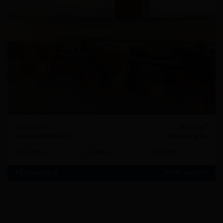
66,61 m²
COQUEIROS
de área priv.
FLORIANOPOLIS/SC
2
Quartos
1
Suítes
1
Vagas
R$ 1.086.793,28
APARTAMENTO