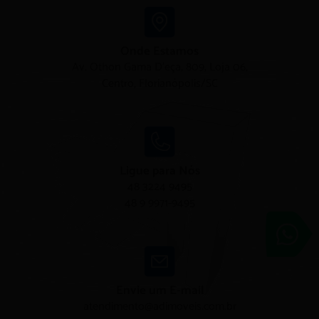
Onde Estamos
Av. Othon Gama D'eça, 809, Loja 06,
Centro, Florianópolis/SC
Ligue para Nós
48 3224 9495
48 9 9971-9495
Adimóveis
Entre em conta
Envie um E-mail
atendimento@adimoveis.com.br