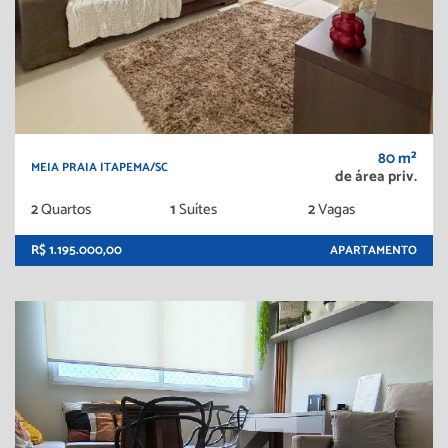
80 m²
MEIA PRAIA ITAPEMA/SC
de área priv.
2
Quartos
1
Suítes
2
Vagas
R$ 1.195.000,00
APARTAMENTO