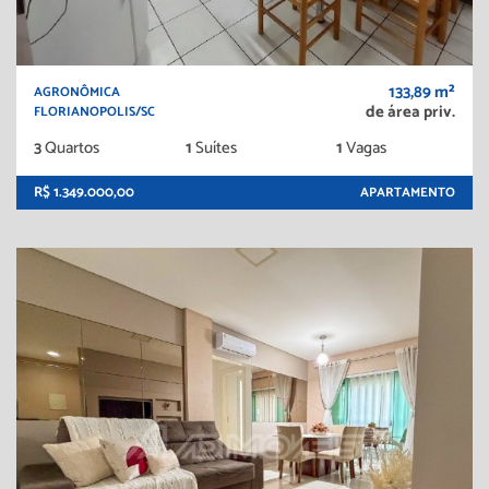
133,89 m²
AGRONÔMICA
de área priv.
FLORIANOPOLIS/SC
3
Quartos
1
Suítes
1
Vagas
R$ 1.349.000,00
APARTAMENTO