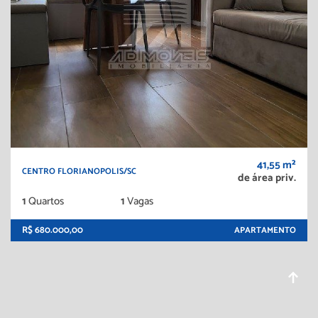
41,55 m²
CENTRO FLORIANOPOLIS/SC
de área priv.
1
Quartos
1
Vagas
R$ 680.000,00
APARTAMENTO