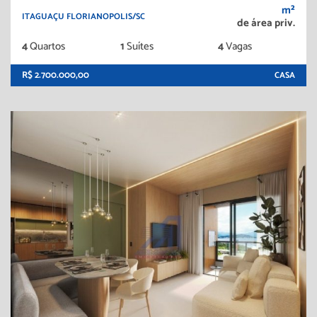
m²
ITAGUAÇU FLORIANOPOLIS/SC
de área priv.
4
Quartos
1
Suítes
4
Vagas
R$ 2.700.000,00
CASA