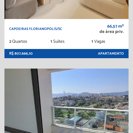
66,57 m²
CAPOEIRAS FLORIANOPOLIS/SC
de área priv.
2
Quartos
1
Suítes
1
Vagas
R$ 807.666,10
APARTAMENTO