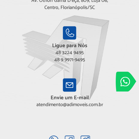
Av. Othon Gama D'eça, 809, Loja 06,
Centro, Florianópolis/SC
Ligue para Nós
48 3224 9495
48 9 9971-9495
Adimóveis
Entre em conta
Envie um E-mail
atendimento@adimoveis.com.br