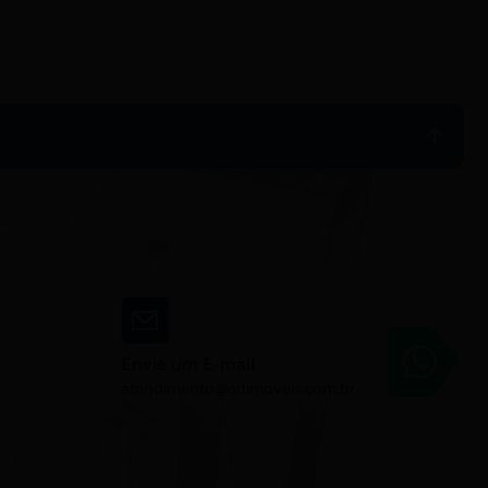
Adimóveis
Envie um E-mail
Entre em contato
atendimento@adimoveis.com.br