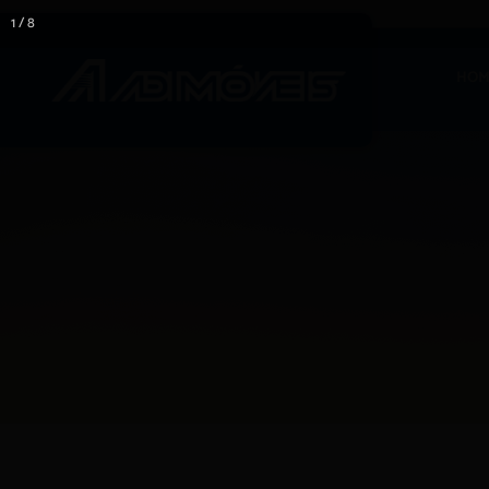
1 / 8
HOM