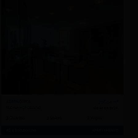
206,04 m²
AGRONÔMICA
de área priv.
FLORIANOPOLIS/SC
3
Quartos
3
Suítes
2
Vagas
R$ 4.500.000,00
APARTAMENTO