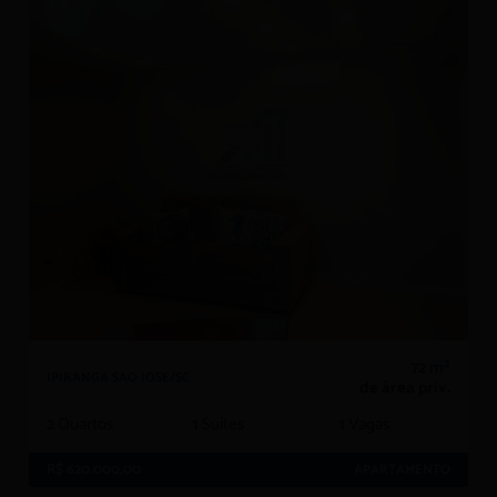
72 m²
IPIRANGA SAO JOSE/SC
de área priv.
2
Quartos
1
Suítes
1
Vagas
R$ 620.000,00
APARTAMENTO