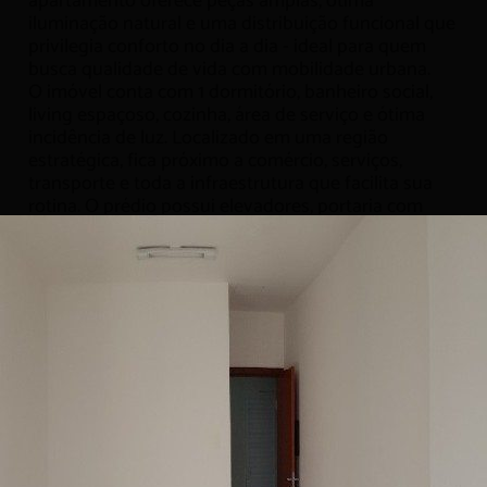
apartamento oferece peças amplas, ótima
iluminação natural e uma distribuição funcional que
privilegia conforto no dia a dia - ideal para quem
busca qualidade de vida com mobilidade urbana.
O imóvel conta com 1 dormitório, banheiro social,
living espaçoso, cozinha, área de serviço e ótima
incidência de luz. Localizado em uma região
estratégica, fica próximo a comércio, serviços,
transporte e toda a infraestrutura que facilita sua
rotina. O prédio possui elevadores, portaria com
acesso facilitado e salão de festas com
churrasqueira para receber amigos e família.
Destaques do apartamento:
- 1 dormitório;
- Living amplo e bem iluminado;
- Banheiro social;
- Cozinha e área de serviço;
- Ambientes arejados.
Lazer e áreas comuns:
- Salão de festas com churrasqueira;