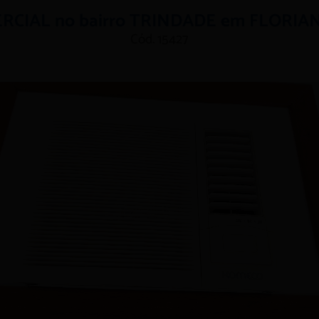
RCIAL no bairro TRINDADE em FLORIA
Cód. 15427