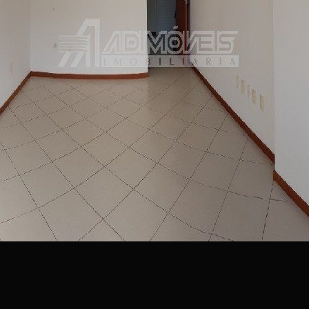
- Elevadores;
- Localização central com fácil acesso a comércios e
serviços.
- Portaria com acesso facilitado.
Entre em contato e agende sua visita - esta é uma
excelente oportunidade para morar no coração da
cidade.
Mobília e decoração meramente ilustrativas.