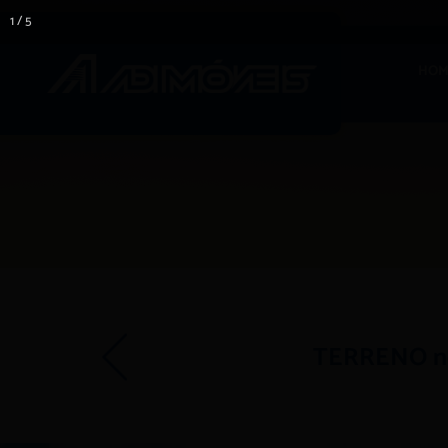
1 / 5
HOM
TERRENO no