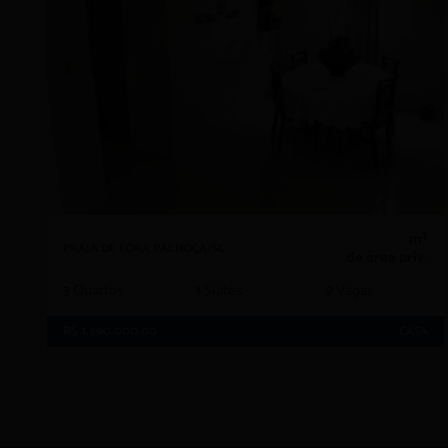
m²
PRAIA DE FORA PALHOÇA/SC
de área priv.
3
Quartos
1
Suítes
2
Vagas
R$ 1.590.000,00
CASA