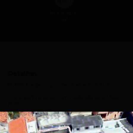
Área Privativa
m²
Detalhes
Mobiliário e decoração meramente ilustrativo.
Pronto para construir, com viabilidade para 6 (seis)
pisos.
Área total 685,00m².
TERRENO DE LOTE 40: medindo 325m², sendo
13,00m frente e 13,00m fundos. Lado direito 25,00m,