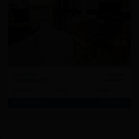
133,89 m²
AGRONÔMICA
de área priv.
FLORIANOPOLIS/SC
3
Quartos
1
Suítes
1
Vagas
R$ 1.349.000,00
APARTAMENTO