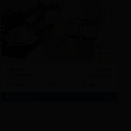
151,46 m²
COQUEIROS
de área priv.
FLORIANOPOLIS/SC
4
Quartos
1
Suítes
4
Vagas
R$ 2.000.000,00
CASA