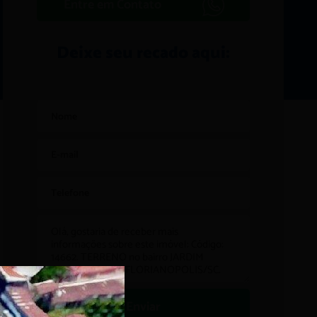
Entre em Contato
Deixe seu recado aqui:
Enviar