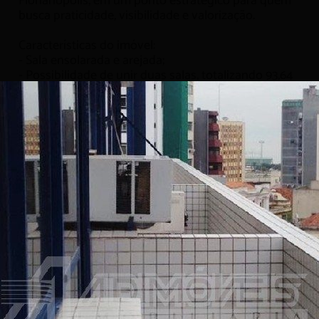
Florianópolis, em um ponto estratégico para quem
busca praticidade, visibilidade e valorização.
Características do imóvel:
- Sala ensolarada e arejada;
- Possibilidade de unir duas salas, totalizando 93,64
m²;
- Pintura nova e excelente conservação;
- Luminárias e divisórias instaladas;
- Cozinha funcional;
- Banheiro com armários;
- Interfone e película nos vidros para maior
privacidade.
Infraestrutura do condomínio:
- Portaria 24h, garantindo segurança e controle de
acesso.
Esta é a opção ideal para quem deseja instalar o
escritório, consultório ou espaço comercial em uma
das regiões mais valorizadas da cidade.