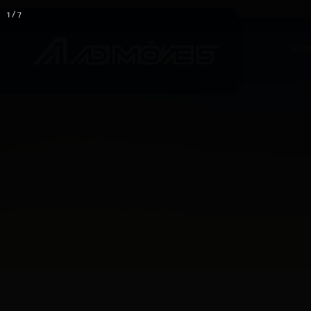
1 / 7
HOM