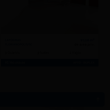
97,08 m²
CAPOEIRAS
de área priv.
FLORIANOPOLIS/SC
3
Quartos
3
Suítes
2
Vagas
R$ 780.059,94
APTO - DUPLEX