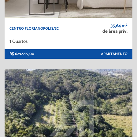
35,64 m²
CENTRO FLORIANOPOLIS/SC
de área priv.
1
Quartos
R$ 629.559,00
APARTAMENTO