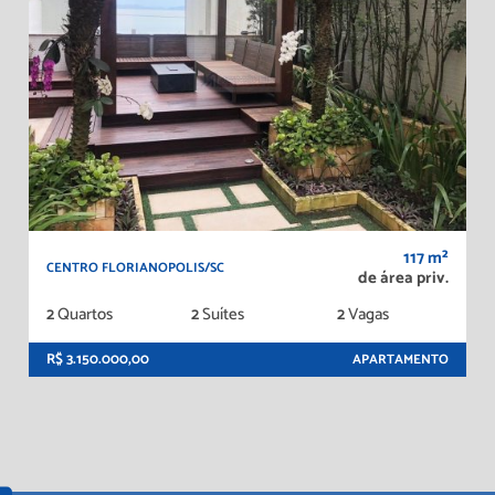
117 m²
CENTRO FLORIANOPOLIS/SC
de área priv.
2
Quartos
2
Suítes
2
Vagas
R$ 3.150.000,00
APARTAMENTO