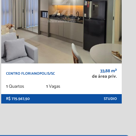
33,88 m²
CENTRO FLORIANOPOLIS/SC
de área priv.
1
Quartos
1
Vagas
R$ 775.567,50
STUDIO