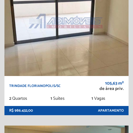
105,63 m²
TRINDADE FLORIANOPOLIS/SC
de área priv.
2
Quartos
1
Suítes
1
Vagas
R$ 986.432,00
APARTAMENTO