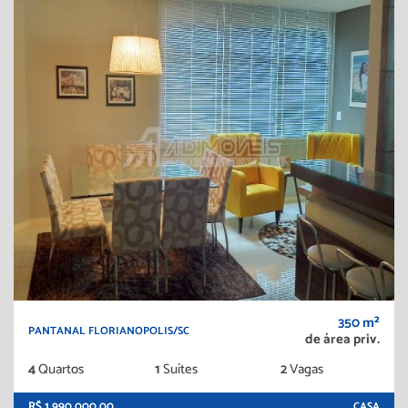
350 m²
PANTANAL FLORIANOPOLIS/SC
de área priv.
4
Quartos
1
Suítes
2
Vagas
R$ 1.990.000,00
CASA