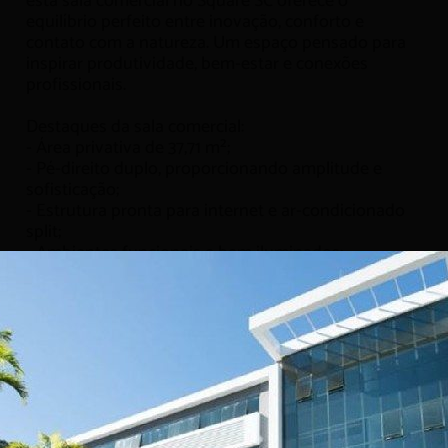
esta sala comercial no Square SC oferece o
equilíbrio perfeito entre inovação, conforto e
contato com a natureza. Um espaço pensado para
inspirar produtividade, bem-estar e conexões
profissionais.
Destaques da sala comercial:
- Área privativa de 37,71 m²;
- Pé-direito duplo, proporcionando amplitude e
sofisticação;
- Estrutura pronta para internet e ar-condicionado
split;
- Ambientes funcionais e bem iluminados;
- Ideal para escritórios, consultórios e profissionais
autônomos;
- Estacionamento rotativo para clientes e visitantes;
- Portaria e monitoramento 24h, garantindo
segurança e tranquilidade.
Diferenciais do espaço:
- Complexo corporativo com mais de 250 empresas
instaladas;