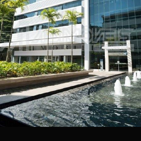
- 7 torres integradas com elevadores e
acessibilidade total;
- Paisagismo com alamedas, espelho dágua e
praças ao ar livre;
- Centro de eventos, salas de reunião externas e
anfiteatro;
- Amplo mall com restaurantes, cafés, lojas e
serviços;
- Mais de mil vagas de estacionamento,
eletropostos e heliponto;
- Compromisso ambiental com usina fotovoltaica e
estação de tratamento própria.
Aqui, seu negócio ganha visibilidade, credibilidade e
um ambiente inspirador para crescer.