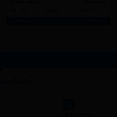
de área priv.
FLORIANOPOLIS/SC
3
Quartos
2
Suítes
2
Vagas
R$ 1.190.000,00
APARTAMENTO
Ligue para Nós