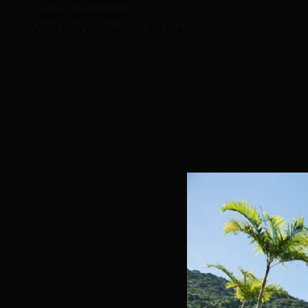
1
Vaga de Garagem
Pronto para morar
Valor do Condomínio: R$ 754,00