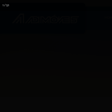
1 / 51
HOM