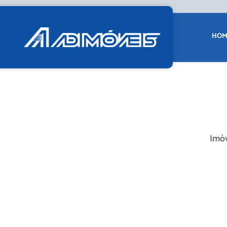
HOM
Imóv