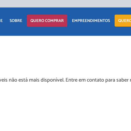
APARTAM
E
SOBRE
QUERO COMPRAR
EMPREENDIMENTOS
QUERO
CASA
TERRENO
APARTAMENTO
LANÇAMENTOS
COMERCIAI
CASA
EM CONSTRUÇÃO
TERRENO
PRONTOS PARA
eis não está mais disponível. Entre em contato para saber 
MORAR
COMERCIAIS
COMERCIAIS