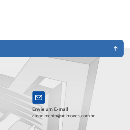
Envie um E-mail
atendimento@adimoveis.com.br