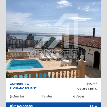
416 m²
AGRONÔMICA
de área priv.
FLORIANOPOLIS/SC
3
Quartos
1
Suítes
4
Vagas
R$ 2.960.000,00
CASA