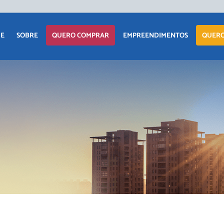
APARTAM
E
SOBRE
QUERO COMPRAR
EMPREENDIMENTOS
QUERO
CASA
TERRENO
APARTAMENTO
LANÇAMENTOS
COMERCIAI
CASA
EM CONSTRUÇÃO
TERRENO
PRONTOS PARA
MORAR
COMERCIAIS
COMERCIAIS