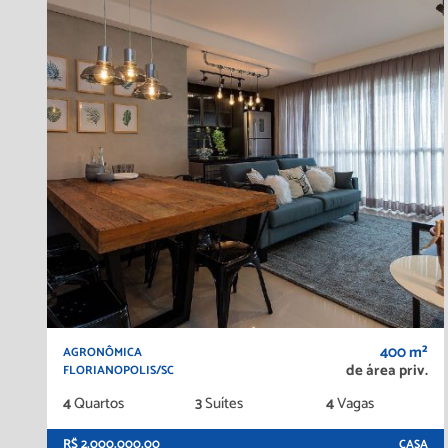
400 m²
AGRONÔMICA
de área priv.
FLORIANOPOLIS/SC
4
Quartos
3
Suítes
4
Vagas
R$ 2.000.000,00
CASA