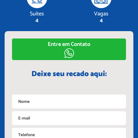
Suítes
Vagas
4
4
Entre em Contato
Deixe seu recado aqui: