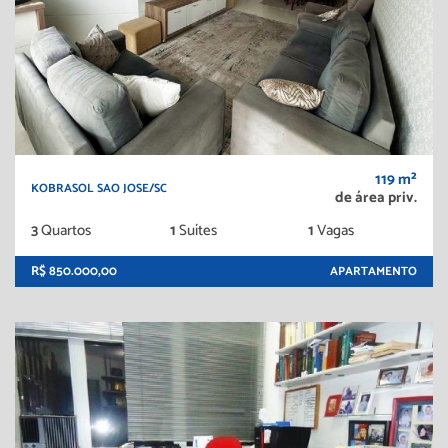
119 m²
KOBRASOL SAO JOSE/SC
de área priv.
3
Quartos
1
Suítes
1
Vagas
R$ 850.000,00
APARTAMENTO