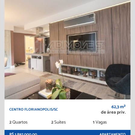
62,3 m²
CENTRO FLORIANOPOLIS/SC
de área priv.
2
Quartos
2
Suítes
1
Vagas
R$ 1.897.000,00
APARTAMENTO