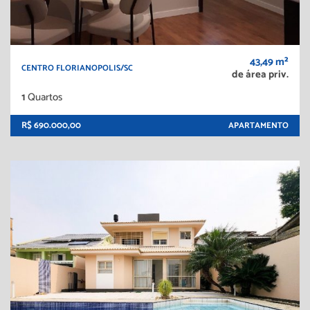
43,49 m²
CENTRO FLORIANOPOLIS/SC
de área priv.
1
Quartos
R$ 690.000,00
APARTAMENTO