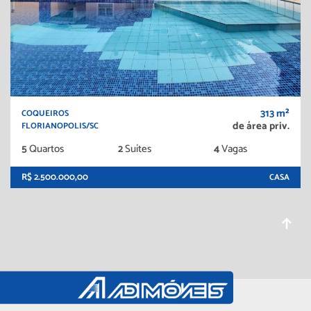
313 m²
COQUEIROS
de área priv.
FLORIANOPOLIS/SC
5
Quartos
2
Suítes
4
Vagas
R$ 2.500.000,00
CASA