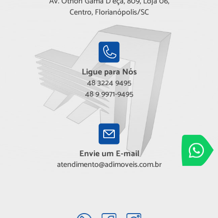
Av. Othon Gama D'eça, 809, Loja 06,
Centro, Florianópolis/SC
Ligue para Nós
48 3224 9495
48 9 9971-9495
Adimóveis
Envie um E-mail
Entre em conta
atendimento@adimoveis.com.br