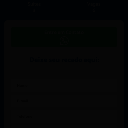
Suítes
Vagas
3
6
Entre em Contato
Deixe seu recado aqui: