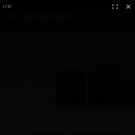
1 / 27
MENU
CASA 4 quartos 3 suites no bairro