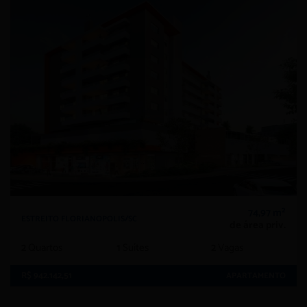
74,97 m²
ESTREITO FLORIANOPOLIS/SC
de área priv.
2
Quartos
1
Suítes
2
Vagas
R$ 942.142,51
APARTAMENTO