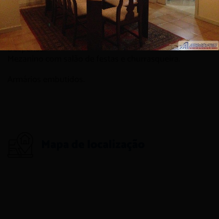
Peças amplas.
Living para 4 ambientes com lavabo e banheiro social.
Escritório.
Cozinha com copa.
Despensa.
Mezanino com salão de festas e churrasqueira.
Armários embutidos.
Mapa de localização