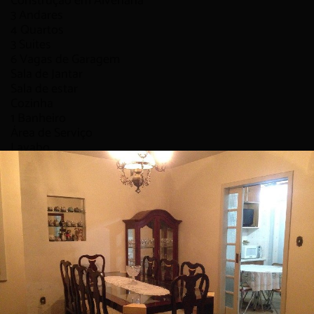
Construção em
Alvenaria
3
Andares
4
Quartos
3
Suítes
6
Vagas de Garagem
Sala de Jantar
Sala de estar
Cozinha
1
Banheiro
Área de Serviço
Lavabo
Churrasqueira
Salão de Festas
Detalhes
Mobiliário e decoração meramente ilustrativos.
Localização privilegiada.
Ótima posição solar.
Viabilidade para clínicas, escritórios.
3 pavimentos.