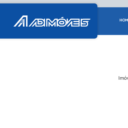
HOM
Imóv