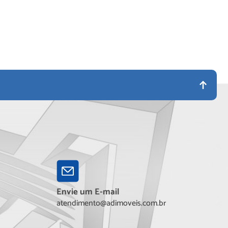
Envie um E-mail
atendimento@adimoveis.com.br