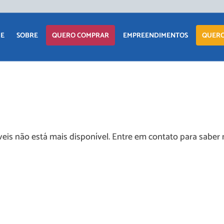
APARTAM
E
SOBRE
QUERO COMPRAR
EMPREENDIMENTOS
QUERO
CASA
TERRENO
APARTAMENTO
LANÇAMENTOS
COMERCIAI
CASA
EM CONSTRUÇÃO
TERRENO
PRONTOS PARA
eis não está mais disponível. Entre em contato para saber 
MORAR
COMERCIAIS
COMERCIAIS