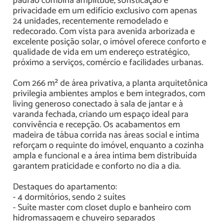
padrão combina amplitude, sofisticação e
privacidade em um edifício exclusivo com apenas
24 unidades, recentemente remodelado e
redecorado. Com vista para avenida arborizada e
excelente posição solar, o imóvel oferece conforto e
qualidade de vida em um endereço estratégico,
próximo a serviços, comércio e facilidades urbanas.
Com 266 m² de área privativa, a planta arquitetônica
privilegia ambientes amplos e bem integrados, com
living generoso conectado à sala de jantar e à
varanda fechada, criando um espaço ideal para
convivência e recepção. Os acabamentos em
madeira de tábua corrida nas áreas social e íntima
reforçam o requinte do imóvel, enquanto a cozinha
ampla e funcional e a área íntima bem distribuída
garantem praticidade e conforto no dia a dia.
Destaques do apartamento:
- 4 dormitórios, sendo 2 suítes
- Suíte master com closet duplo e banheiro com
hidromassagem e chuveiro separados