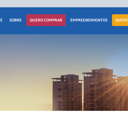
APARTAM
E
SOBRE
QUERO COMPRAR
EMPREENDIMENTOS
QUERO
CASA
TERRENO
APARTAMENTO
LANÇAMENTOS
COMERCIAI
CASA
EM CONSTRUÇÃO
TERRENO
PRONTOS PARA
MORAR
COMERCIAIS
COMERCIAIS