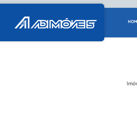
HOM
Imóv