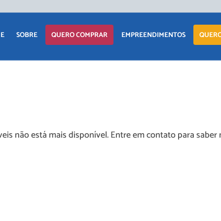
E
SOBRE
QUERO COMPRAR
EMPREENDIMENTOS
QUERO
APARTAMENTO
LANÇAMENTOS
CASA
EM CONSTRUÇÃO
TERRENO
PRONTOS PARA
eis não está mais disponível. Entre em contato para saber 
MORAR
COMERCIAIS
COMERCIAIS