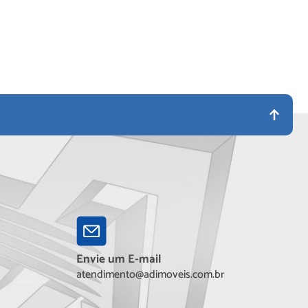
Envie um E-mail
atendimento@adimoveis.com.br