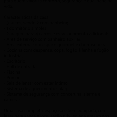
para quem valoriza conforto, segurança e qualidade de
vida.
Características da casa:
- 3 suítes, sendo 2 com banheira;
- 1 dormitório simples;
- Garagem para 4 carros e estacionamento adicional;
- Área de serviço com banheiro auxiliar;
- Área externa com espaço gourmet e churrasqueira;
- Cozinha com despensa, copa, fogão à lenha e fogão
industrial;
- Escritório;
- Hall de entrada;
- Piscina;
- Pomar;
- Sala de jantar com estar íntimo;
- Sistema de aquecimento solar;
- Sistema de segurança com concertina, alarme e
câmeras.
Uma casa completa, espaçosa e bem equipada, com
lazer, segurança e localização privilegiada em um dos