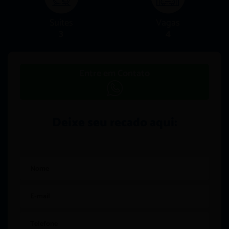
Suítes
Vagas
3
4
Entre em Contato
Deixe seu recado aqui: