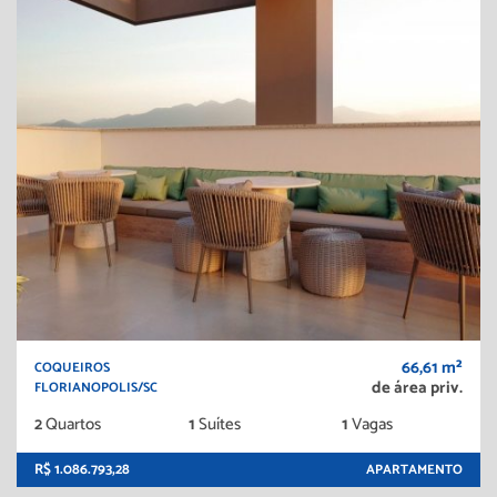
66,61 m²
COQUEIROS
de área priv.
FLORIANOPOLIS/SC
2
Quartos
1
Suítes
1
Vagas
R$ 1.086.793,28
APARTAMENTO