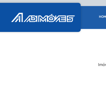
HOM
Imóv