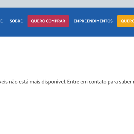
E
SOBRE
QUERO COMPRAR
EMPREENDIMENTOS
QUERO
APARTAMENTO
LANÇAMENTOS
CASA
EM CONSTRUÇÃO
TERRENO
PRONTOS PARA
eis não está mais disponível. Entre em contato para saber 
MORAR
COMERCIAIS
COMERCIAIS