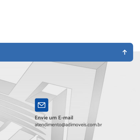
Envie um E-mail
atendimento@adimoveis.com.br