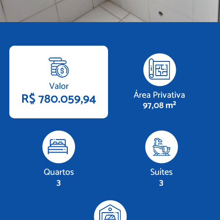
Valor
Área Privativa
R$ 780.059,94
97,08 m²
Quartos
Suítes
3
3