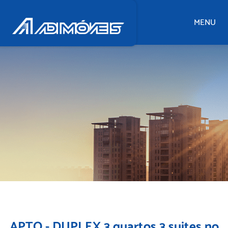
MENU
APTO - DUPLEX 3 quartos 3 suites no