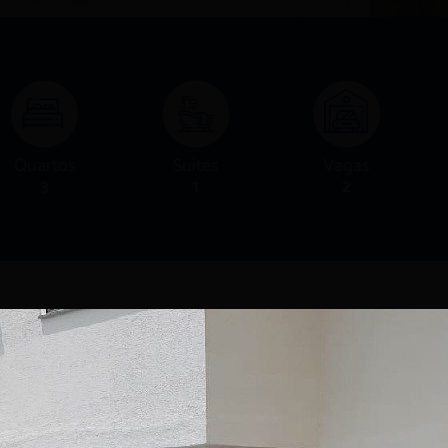
Quartos
Suítes
Vagas
3
1
2
Detalhes
Mobiliário e decoração meramente ilustrativo.