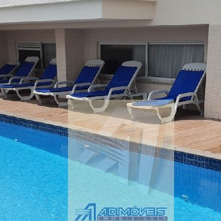
Trata-se de um apartamento NOVO.
Amplo living.
3 Dorms sendo uma (suite)
Sala para dois ambientes.
Sacada com churrasqueira..
Piso porcelanato
Garagem livres
Persianas embutidas
Ótima posição solar.
Condomínio dispõe de:
salão de festas,
Espaço gourmet,
Churrasqueira, fitness
Playground, brinquedoteca,
Hdrômetro individual
Piscina adulto e infantil.