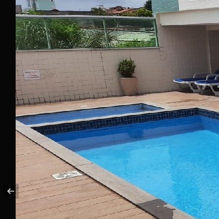
3
Quartos
1
Suíte
2
Vagas de Garagem
Sala de Jantar
Sala de estar
Cozinha
1
Banheiro
Área de Serviço
Churrasqueira
Sacada
Em Obras
Valor do Condomínio: R$ 833,73