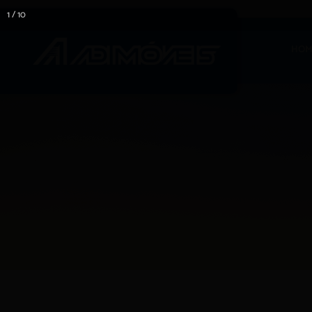
1 / 10
HOM