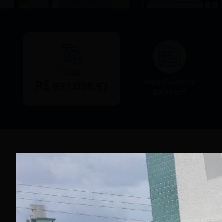
Valor
Área Privativa
R$ 937.026,57
92,77 m²
Características
15
Andares
2
Elevador(es)