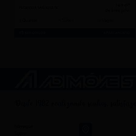
74,9 m²
FLORESTA SAO JOSE/SC
de área priv.
3
Quartos
1
Suítes
1
Vagas
R$ 680.000,00
APARTAMENTO
Navegue
Sobre