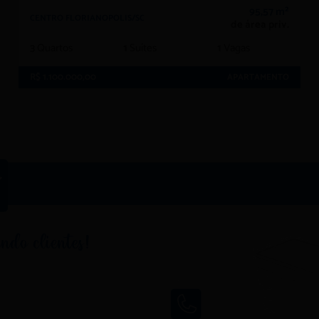
95,57 m²
CENTRO FLORIANOPOLIS/SC
de área priv.
3
Quartos
1
Suítes
1
Vagas
R$ 1.100.000,00
APARTAMENTO