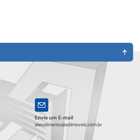
Envie um E-mail
atendimento@adimoveis.com.br