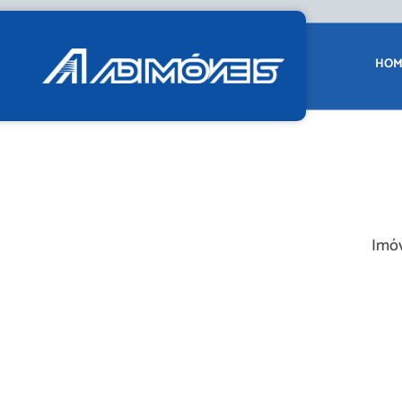
HOM
Imóv