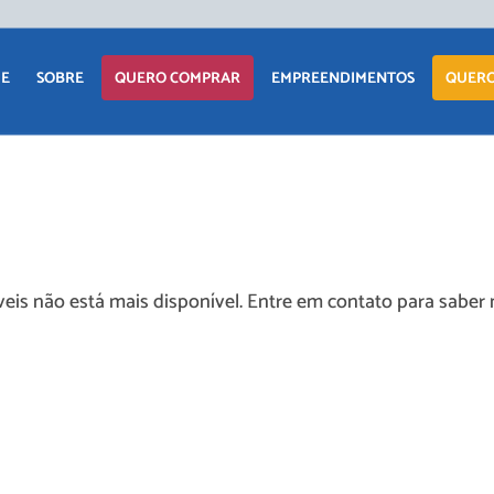
E
SOBRE
QUERO COMPRAR
EMPREENDIMENTOS
QUERO
APARTAMENTO
LANÇAMENTOS
CASA
EM CONSTRUÇÃO
TERRENO
PRONTOS PARA
eis não está mais disponível. Entre em contato para saber 
MORAR
COMERCIAIS
COMERCIAIS