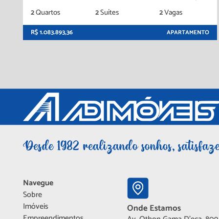
2
Quartos
2
Suítes
2
Vagas
R$ 1.083.893,36
APARTAMENTO
Navegue
Sobre
Imóveis
Onde Estamos
Empreendimentos