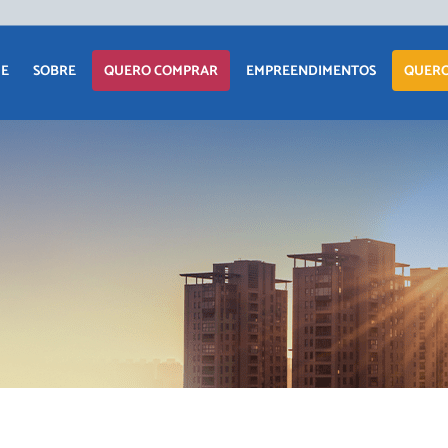
APARTAM
E
SOBRE
QUERO COMPRAR
EMPREENDIMENTOS
QUERO
CASA
TERRENO
APARTAMENTO
LANÇAMENTOS
COMERCIAI
CASA
EM CONSTRUÇÃO
TERRENO
PRONTOS PARA
MORAR
COMERCIAIS
COMERCIAIS