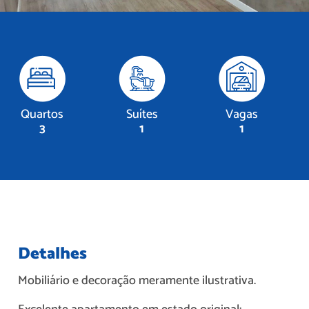
Quartos
Suítes
Vagas
3
1
1
Detalhes
Mobiliário e decoração meramente ilustrativa.