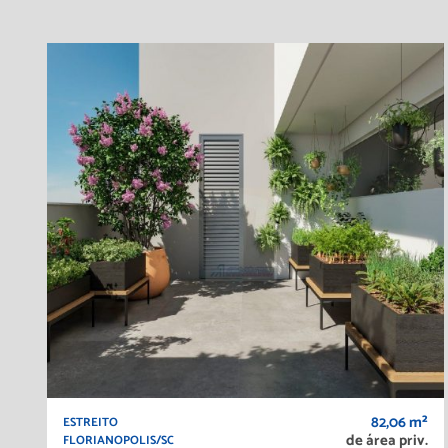
82,06 m²
ESTREITO
de área priv.
FLORIANOPOLIS/SC