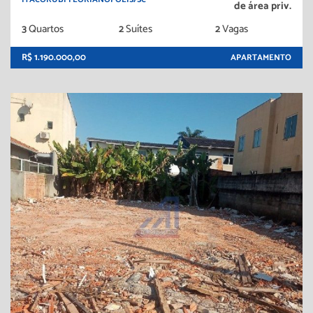
de área priv.
3
Quartos
2
Suítes
2
Vagas
R$ 1.190.000,00
APARTAMENTO