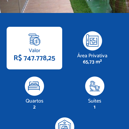
Valor
Área Privativa
R$ 747.778,25
65,73 m²
Quartos
Suítes
2
1