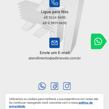
Ligue para Nós
48 3224 9495
48 9 9971-9495
Adimóveis
Entre em conta
Envie um E-mail
atendimento@adimoveis.com.br
Utilizamos os cookies para melhorar a sua experiência em nosso site.
Ao continuar navegando você concorda com a nossa
política de
privacidade
.
Copyright 2025. ADIMÓVEIS. Todos os direitos reservados.