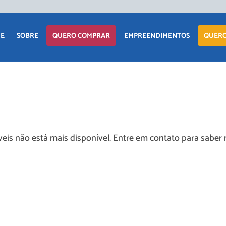
APARTAM
E
SOBRE
QUERO COMPRAR
EMPREENDIMENTOS
QUERO
CASA
TERRENO
APARTAMENTO
LANÇAMENTOS
COMERCIAI
CASA
EM CONSTRUÇÃO
TERRENO
PRONTOS PARA
eis não está mais disponível. Entre em contato para saber 
MORAR
COMERCIAIS
COMERCIAIS