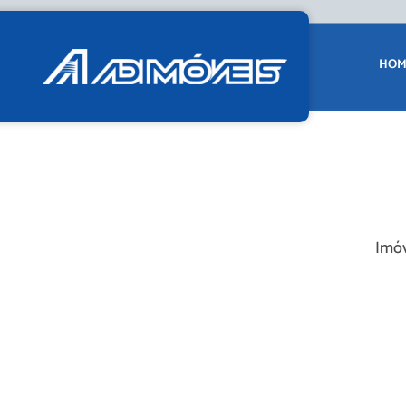
HOM
Imóv