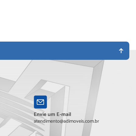
Envie um E-mail
atendimento@adimoveis.com.br