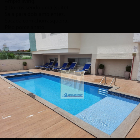
Amplo living.
3 Dorms sendo uma (suite)
Sala para dois ambientes.
Sacada com churrasqueira..
Piso porcelanato
Garagem livres
Persianas embutidas
Ótima posição solar.
Condomínio dispõe de:
salão de festas,
Espaço gourmet,
Churrasqueira, fitness
Playground, brinquedoteca,
Hdrômetro individual
Piscina adulto e infantil.