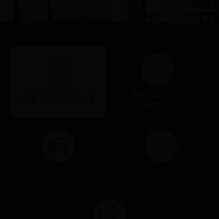
Valor
Área Privativa
R$ 937.026,57
92,77 m²
Quartos
Suítes
3
1