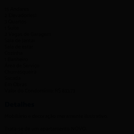
15
Andares
2
Elevador(es)
3
Quartos
1
Suíte
2
Vagas de Garagem
Sala de Jantar
Sala de estar
Cozinha
1
Banheiro
Área de Serviço
Churrasqueira
Sacada
Em Obras
Valor do Condomínio: R$ 833,73
Detalhes
Mobiliário e decoração meramente ilustrativo.
Trata-se de um apartamento NOVO.