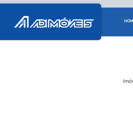
HOM
Imóv