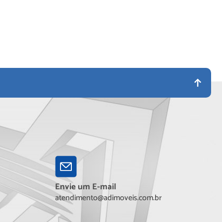
Envie um E-mail
atendimento@adimoveis.com.br