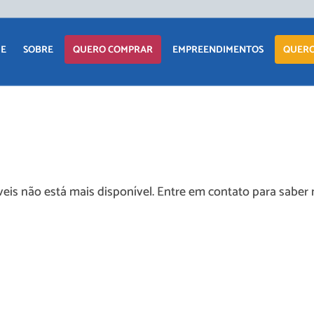
E
SOBRE
QUERO COMPRAR
EMPREENDIMENTOS
QUERO
APARTAMENTO
LANÇAMENTOS
CASA
EM CONSTRUÇÃO
TERRENO
PRONTOS PARA
eis não está mais disponível. Entre em contato para saber 
MORAR
COMERCIAIS
COMERCIAIS