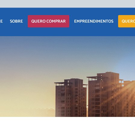
APARTAM
E
SOBRE
QUERO COMPRAR
EMPREENDIMENTOS
QUERO
CASA
TERRENO
APARTAMENTO
LANÇAMENTOS
COMERCIAI
CASA
EM CONSTRUÇÃO
TERRENO
PRONTOS PARA
MORAR
COMERCIAIS
COMERCIAIS