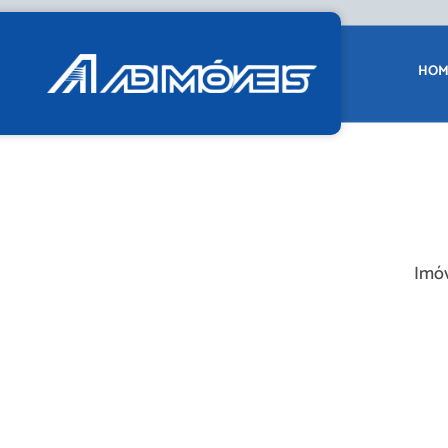
HOM
Imóv