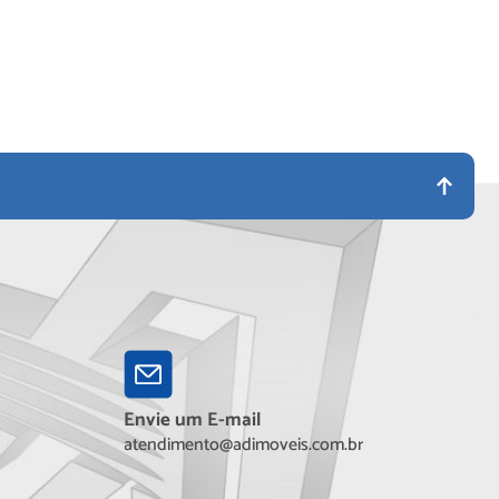
Envie um E-mail
atendimento@adimoveis.com.br