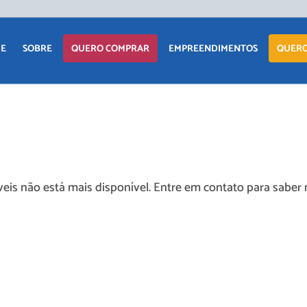
APARTAM
E
SOBRE
QUERO COMPRAR
EMPREENDIMENTOS
QUERO
CASA
TERRENO
APARTAMENTO
LANÇAMENTOS
COMERCIAI
CASA
EM CONSTRUÇÃO
TERRENO
PRONTOS PARA
eis não está mais disponível. Entre em contato para saber 
MORAR
COMERCIAIS
COMERCIAIS