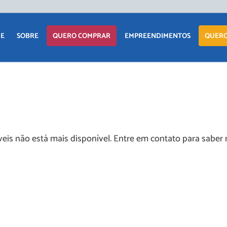
E
SOBRE
QUERO COMPRAR
EMPREENDIMENTOS
QUERO
APARTAMENTO
LANÇAMENTOS
CASA
EM CONSTRUÇÃO
TERRENO
PRONTOS PARA
eis não está mais disponível. Entre em contato para saber 
MORAR
COMERCIAIS
COMERCIAIS