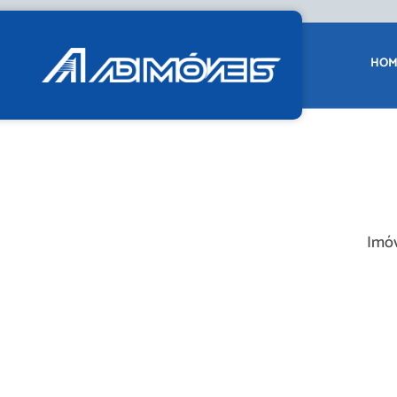
HOM
Imóv