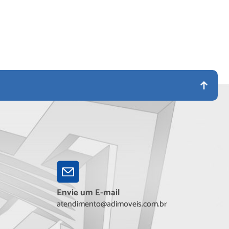
Envie um E-mail
atendimento@adimoveis.com.br