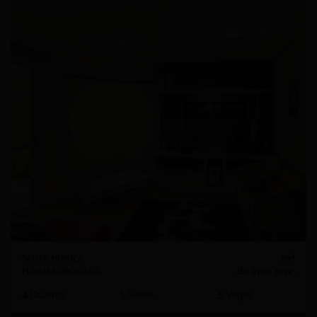
m²
SANTA MONICA
de área priv.
FLORIANOPOLIS/SC
4
Quartos
1
Suítes
5
Vagas