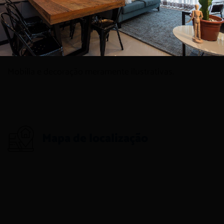
bairros mais desejados de Florianópolis.
Quer saber mais ou agendar uma visita? Fale com um
de nossos especialistas e encontre o imóvel ideal para
você.
Mobília e decoração meramente ilustrativas.
Mapa de localização