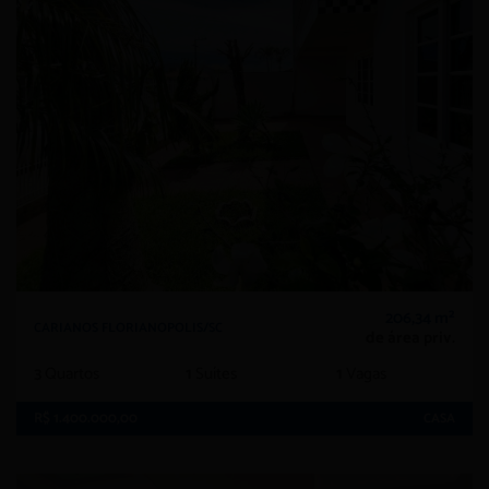
206,34 m²
CARIANOS FLORIANOPOLIS/SC
de área priv.
3
Quartos
1
Suítes
1
Vagas
R$ 1.400.000,00
CASA