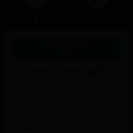
Suítes
Vagas
3
4
Entre em Contato
Deixe seu recado aqui: