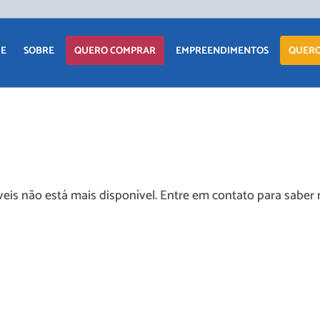
APARTAM
E
SOBRE
QUERO COMPRAR
EMPREENDIMENTOS
QUERO
CASA
TERRENO
APARTAMENTO
LANÇAMENTOS
COMERCIAI
CASA
EM CONSTRUÇÃO
TERRENO
PRONTOS PARA
eis não está mais disponível. Entre em contato para saber 
MORAR
COMERCIAIS
COMERCIAIS