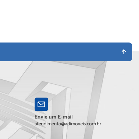
Envie um E-mail
atendimento@adimoveis.com.br