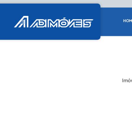
HOM
Imóv