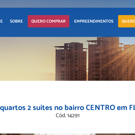
APARTAM
E
SOBRE
QUERO COMPRAR
EMPREENDIMENTOS
QUERO
CASA
TERRENO
APARTAMENTO
LANÇAMENTOS
COMERCIAI
CASA
EM CONSTRUÇÃO
TERRENO
PRONTOS PARA
MORAR
COMERCIAIS
COMERCIAIS
artos 2 suites no bairro CENTRO em
Cód. 14291