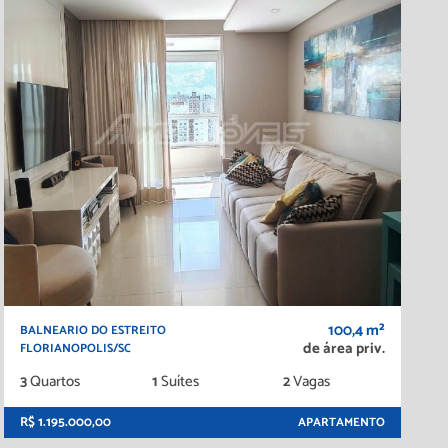
100,4 m²
BALNEARIO DO ESTREITO
de área priv.
FLORIANOPOLIS/SC
3
Quartos
1
Suítes
2
Vagas
R$ 1.195.000,00
APARTAMENTO