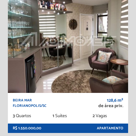
128,6 m²
BEIRA MAR
de área priv.
FLORIANOPOLIS/SC
3
Quartos
1
Suítes
2
Vagas
R$ 1.550.000,00
APARTAMENTO