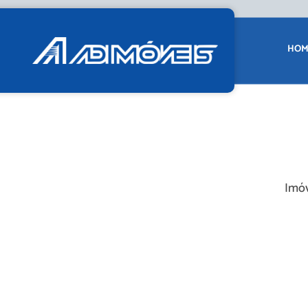
HOM
Imóv