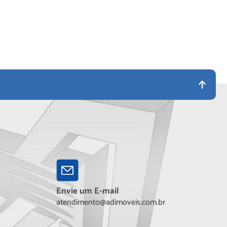
Envie um E-mail
atendimento@adimoveis.com.br