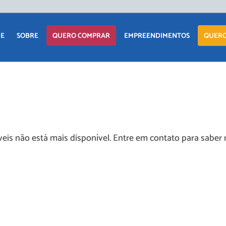
APARTAM
E
SOBRE
QUERO COMPRAR
EMPREENDIMENTOS
QUERO
CASA
TERRENO
APARTAMENTO
LANÇAMENTOS
COMERCIAI
CASA
EM CONSTRUÇÃO
TERRENO
PRONTOS PARA
eis não está mais disponível. Entre em contato para saber 
MORAR
COMERCIAIS
COMERCIAIS