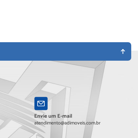
Envie um E-mail
atendimento@adimoveis.com.br