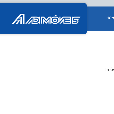
HOM
Imóv