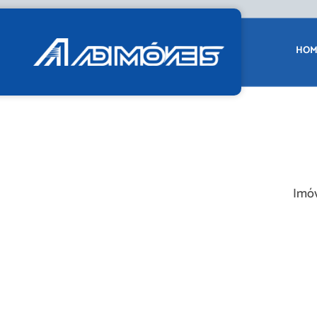
HOM
Imóv