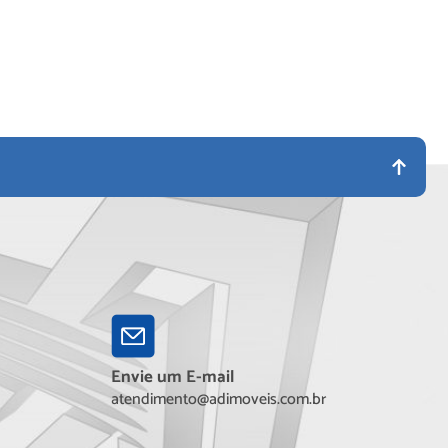
Envie um E-mail
atendimento@adimoveis.com.br