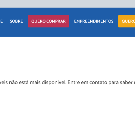
APARTAM
E
SOBRE
QUERO COMPRAR
EMPREENDIMENTOS
QUERO
CASA
TERRENO
APARTAMENTO
LANÇAMENTOS
COMERCIAI
CASA
EM CONSTRUÇÃO
TERRENO
PRONTOS PARA
eis não está mais disponível. Entre em contato para saber 
MORAR
COMERCIAIS
COMERCIAIS