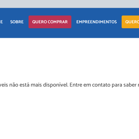
APARTAM
E
SOBRE
QUERO COMPRAR
EMPREENDIMENTOS
QUERO
CASA
TERRENO
APARTAMENTO
LANÇAMENTOS
COMERCIAI
CASA
EM CONSTRUÇÃO
TERRENO
PRONTOS PARA
eis não está mais disponível. Entre em contato para saber 
MORAR
COMERCIAIS
COMERCIAIS