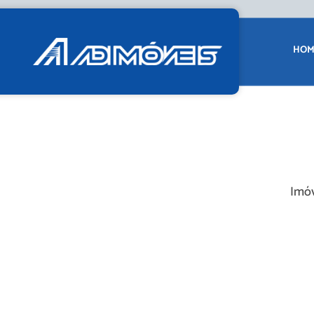
HOM
Imóv