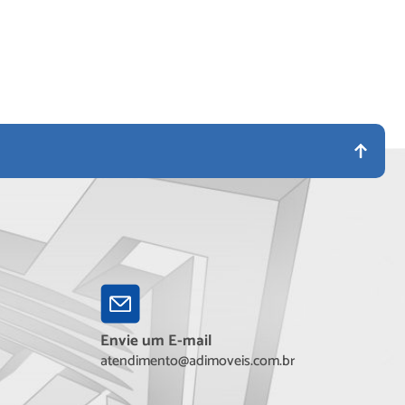
Envie um E-mail
atendimento@adimoveis.com.br