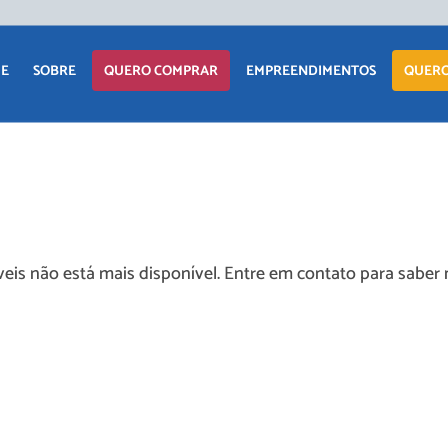
E
SOBRE
QUERO COMPRAR
EMPREENDIMENTOS
QUERO
APARTAMENTO
LANÇAMENTOS
CASA
EM CONSTRUÇÃO
TERRENO
PRONTOS PARA
eis não está mais disponível. Entre em contato para saber 
MORAR
COMERCIAIS
COMERCIAIS