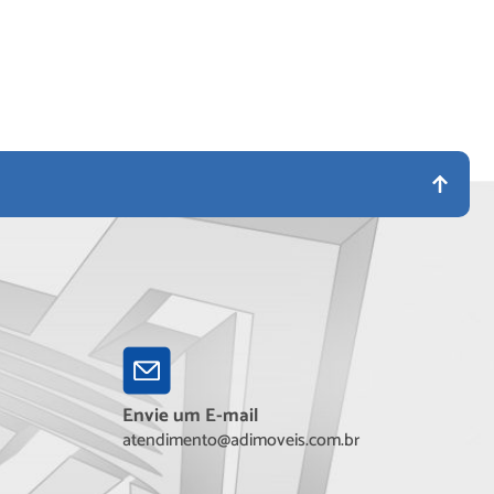
Envie um E-mail
atendimento@adimoveis.com.br