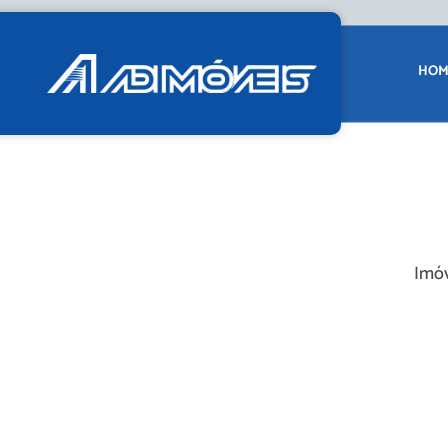
HOM
Imóv