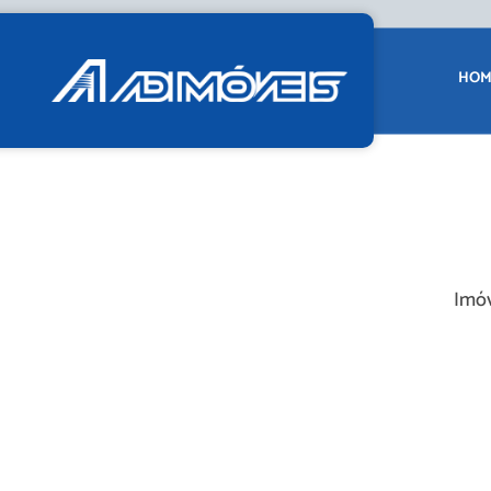
HOM
Imóv