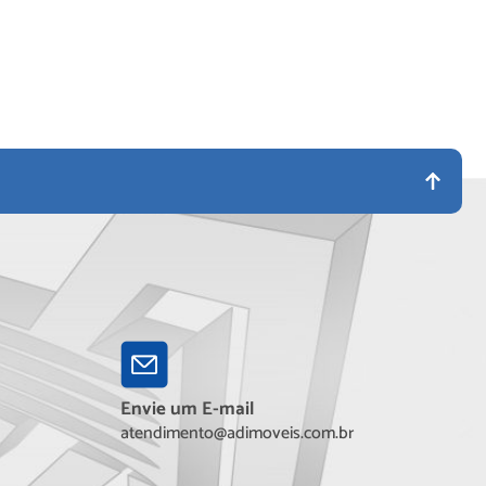
Envie um E-mail
atendimento@adimoveis.com.br