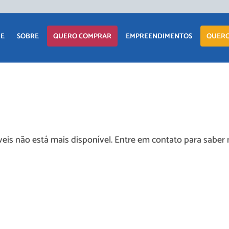
APARTAM
E
SOBRE
QUERO COMPRAR
EMPREENDIMENTOS
QUERO
CASA
TERRENO
APARTAMENTO
LANÇAMENTOS
COMERCIAI
CASA
EM CONSTRUÇÃO
TERRENO
PRONTOS PARA
eis não está mais disponível. Entre em contato para saber 
MORAR
COMERCIAIS
COMERCIAIS