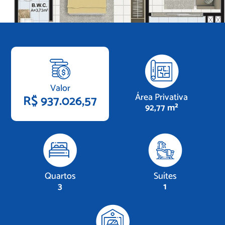
Valor
Área Privativa
R$ 937.026,57
92,77 m²
Quartos
Suítes
3
1