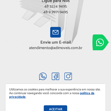
Ligue para Nós
48 3224 9495
48 9 9971-9495
Adimóveis
Envie um E-mail
Entre em conta
atendimento@adimoveis.com.br
Utilizamos os cookies para melhorar a sua experiência em nosso site.
Ao continuar navegando você concorda com a nossa
política de
privacidade
.
Copyright 2025. ADIMÓVEIS. Todos os direitos reservados.
ACEITAR
Desenvolvido por
Elo Ideias