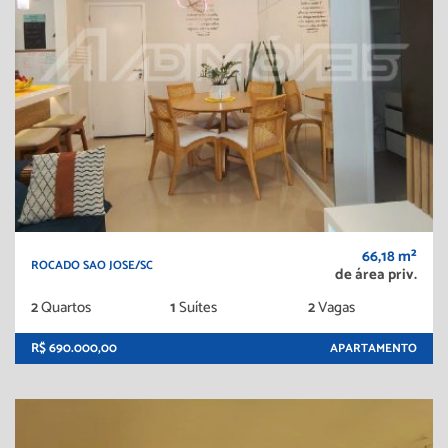
66,18 m²
ROCADO SAO JOSE/SC
de área priv.
2
Quartos
1
Suítes
2
Vagas
R$ 690.000,00
APARTAMENTO