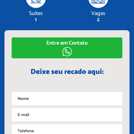
Suítes
Vagas
1
2
Entre em Contato
Deixe seu recado aqui: