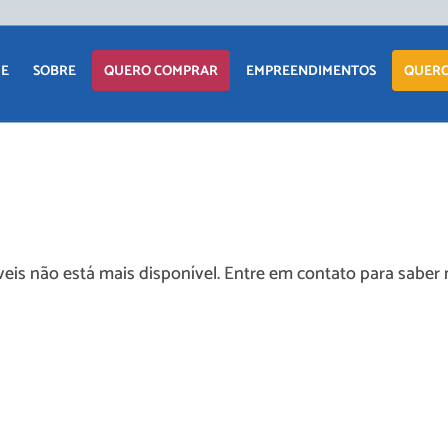
APARTAM
E
SOBRE
QUERO COMPRAR
EMPREENDIMENTOS
QUERO
CASA
TERRENO
APARTAMENTO
LANÇAMENTOS
COMERCIAI
CASA
EM CONSTRUÇÃO
TERRENO
PRONTOS PARA
eis não está mais disponível. Entre em contato para saber 
MORAR
COMERCIAIS
COMERCIAIS