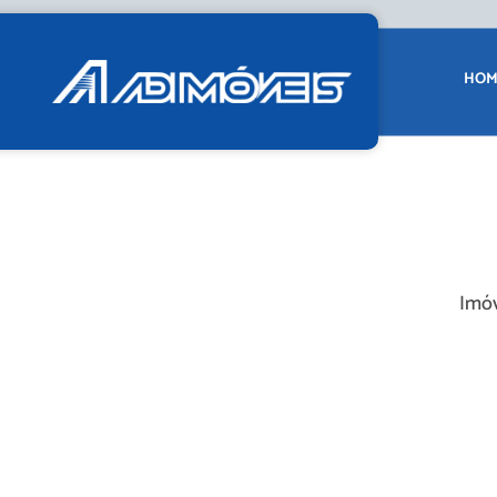
HOM
Imóv