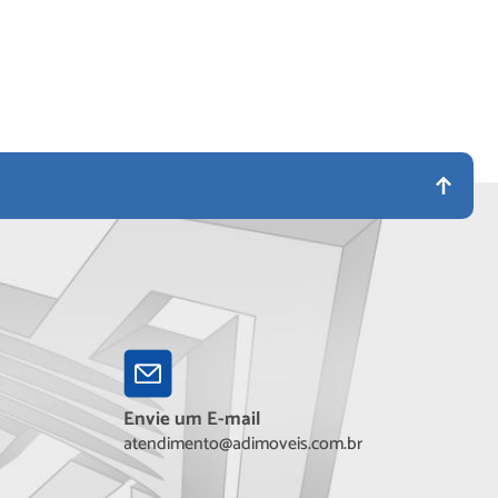
Envie um E-mail
atendimento@adimoveis.com.br